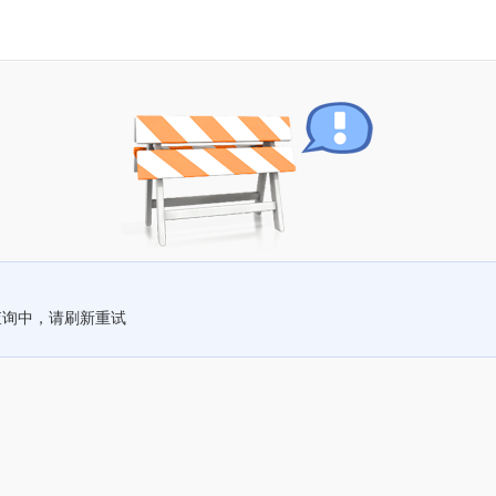
查询中，请刷新重试