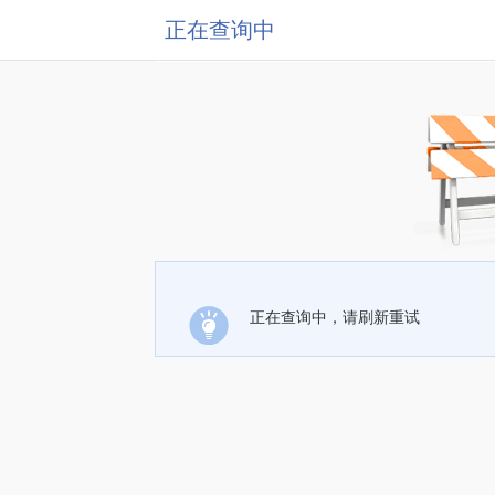
正在查询中
正在查询中，请刷新重试