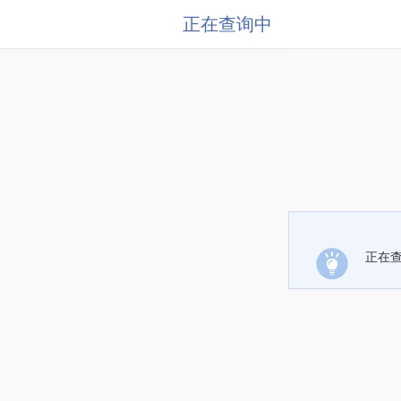
正在查询中
正在