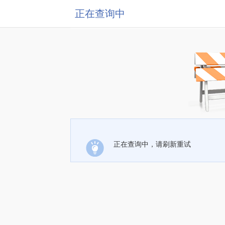
正在查询中
正在查询中，请刷新重试