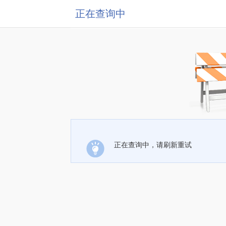
正在查询中
正在查询中，请刷新重试